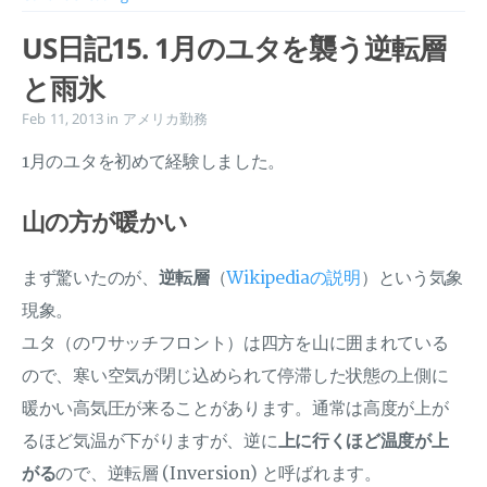
US日記15. 1月のユタを襲う逆転層
と雨氷
Feb 11, 2013
in
アメリカ勤務
1月のユタを初めて経験しました。
山の方が暖かい
まず驚いたのが、
逆転層
（
Wikipediaの説明
）という気象
現象。
ユタ（のワサッチフロント）は四方を山に囲まれている
ので、寒い空気が閉じ込められて停滞した状態の上側に
暖かい高気圧が来ることがあります。通常は高度が上が
るほど気温が下がりますが、逆に
上に行くほど温度が上
がる
ので、逆転層 (Inversion) と呼ばれます。