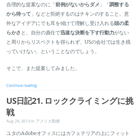
合理的な提案なのに「
前例がないからダメ
」「
調整する
から待って
」などと拒絶するのはチキンのすること。意
外なアイデアにでも耳を傾けて理解し受け入れる
頭の柔
らかさ
と、自分の責任で
迅速な決断を下す行動力
がない
と周りからリスペクトを得られず、USの会社では生き残
っていけない、ということなのでしょう。
そこで、また提案してみました。
Continue reading
US日記21. ロッククライミングに挑
戦
Aug 24, 2013
in
アメリカ勤務
ユタのAdobeオフィスにはカフェテリアの上にフィット