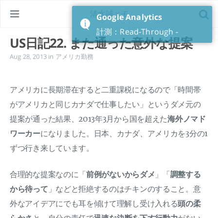
清水誠メモ
Google Analytics
計測：Read-Through -
US日記22. また通った意外な提案
Aug 28, 2013
in
アメリカ勤務
アメリカに長期滞在すると二重課税になるので「時間帯
がアメリカと同じカナダで仕事したい」というダメ元の
提案が通った結果、2013年3月から国を超えた
海外ノマド
ワーカー
になりました。日本、カナダ、アメリカを3分の1
ずつ行き来しています。
合理的な提案なのに「
前例がないからダメ
」「
調整する
から待って
」などと拒絶するのはチキンのすること。意
外なアイデアにでも耳を傾けて理解し受け入れる
頭の柔