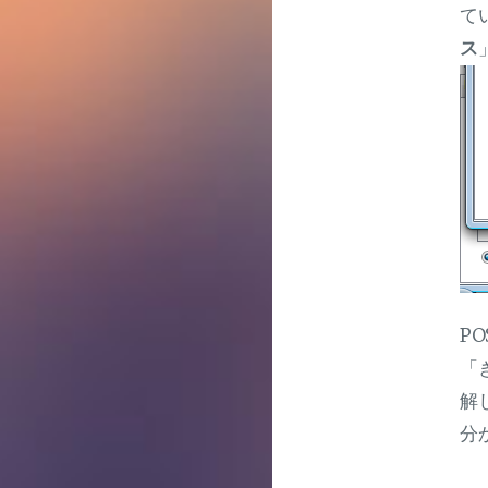
て
ス
P
「
解
分