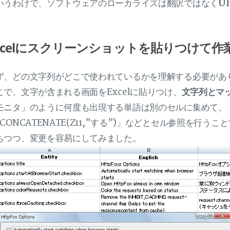
いうわけで、ソフトウェアのローカライズは翻訳ではなく
U
。
xcelにスクリーンショットを貼りつけて作
ず、どの文字列がどこで使われているかを理解する必要があ
こで、文字が含まれる画面をExcelに貼りつけ、
文字列とマ
モニタ」のように何度も出現する単語は別のセルに集めて、「=
=CONCATENATE(Z11,”する”)」などとセル参照を行うこ
ちつつ、変更を容易にしてみました。