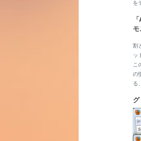
を
「A
モ
割
ッ
こ
の
る
グ