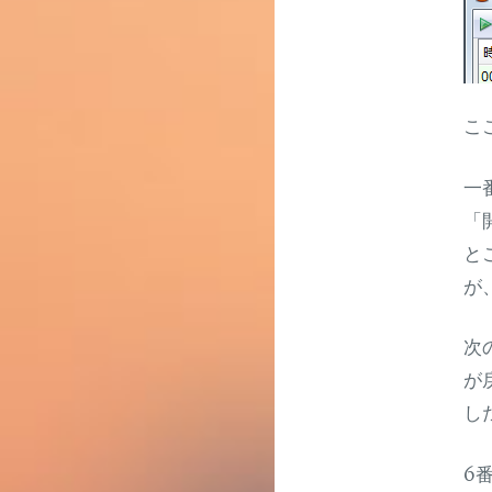
こ
一
「
と
が
次
が
し
6