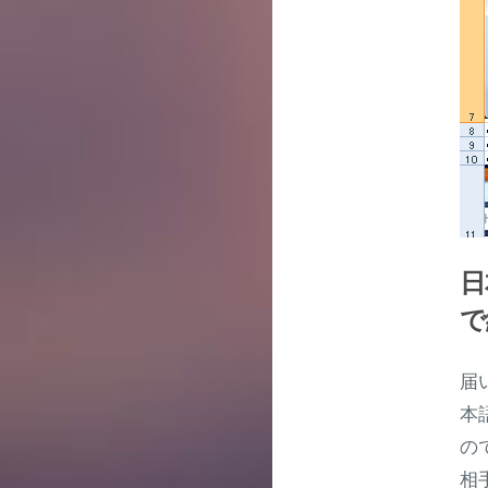
日
で
届
本
の
相