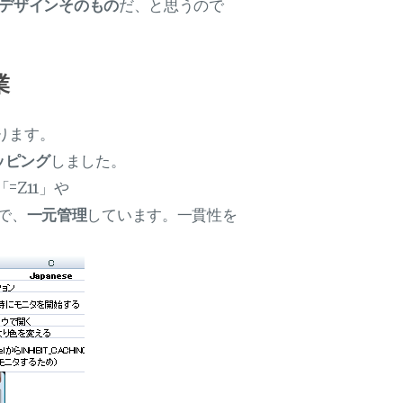
Iデザインそのもの
だ、と思うので
業
ります。
ッピング
しました。
Z11」や
とで、
一元管理
しています。一貫性を