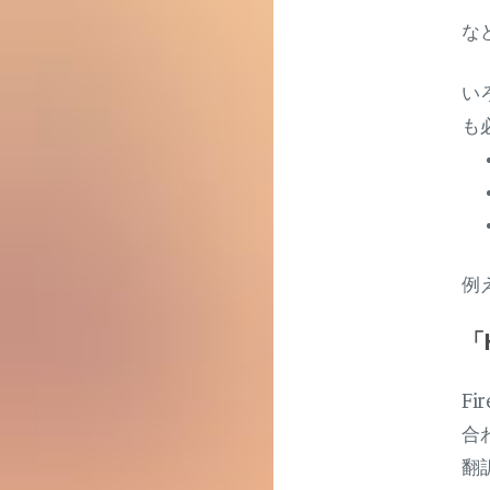
な
い
も
例
「
F
合
翻