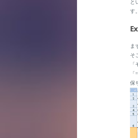
と
す
E
ま
そ
「
「
保