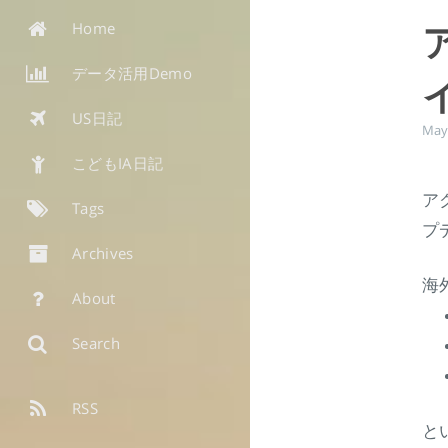
Home
データ活用Demo
US日記
May
こどもIA日記
ア
Tags
プ
Archives
海
About
Search
RSS
と