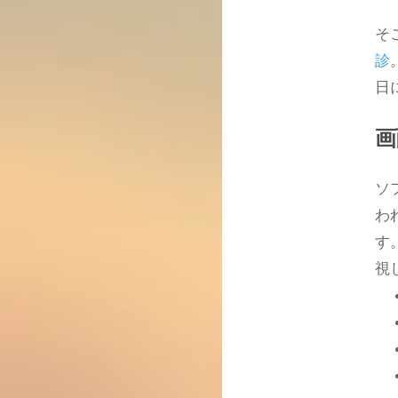
そ
診
日
画
ソ
わ
す
視