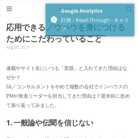
清水誠メモ
Google Analytics
計測：Read-Through - キャリ
応用できるノウハウを身につける
ア
ためにこだわっていること
Aug 07, 2011
連載やサイト名にいつも「実践」と入れてきた理由はな
ぜか？
IA／コンサルタントをやめて複数の会社でインハウスの
PMや推進リーダーを担当してきた理由は？渡米前に改め
て振り返ってみました。
1. 一般論や伝聞を信じない