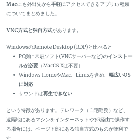
Mac
にも外出先から
手軽に
アクセスできるアプリ17種類
についてまとめました。
VNC方式と独自方式
があります。
WindowsのRemote Desktop (RDP)と比べると
PC側に常駐ソフト(VNCサーバーなど)の
インストー
ルが必要
（MacOS Xは不要）
Windows HomeやMac、Linuxを含め、
幅広いOS
に対応
サウンドは
再生できない
という特徴があります。テレワーク（自宅勤務）など、
遠隔地にあるマシンをインターネットや3G経由で操作す
る場合には、ページ下部にある独自方式のものが便利で
す。